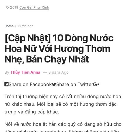
© 2019
Con Gai Phai Xinh
Home
Nước hoa
[Cập Nhật] 10 Dòng Nước
Hoa Nữ Với Hương Thơm
Nhẹ, Bán Chạy Nhất
By
Thủy Tiên Anna
3 năm Ago
Share on Facebook
Share on Twitter
Trên thị trường hiện nay có rất nhiều dòng nước hoa
nữ khác nhau. Mỗi loại sẽ có một hương thơm đặc
trưng và đẳng cấp khác.
Nói về nước hoa ắt hẳn các quý cô đang sở hữu cho
riêng mình một lọ nước hoa. Không những gián tiếp